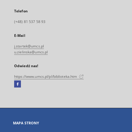
Telefon
(+48) 81 537 58 93
E-Mail
j.startek@umcs.pl
u.zielinska@umcs.pl
Odwiedź nas!
https://www.umcs.pl/pl/biblioteka.htm
Facebook
Link
zewnętrzny,
otworzy
się
w
nowej
MAPA STRONY
karcie