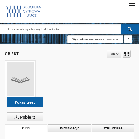
Wyszukiwanie zaawansowane
?
OBIEKT
Pokaż treść
Pobierz
OPIS
INFORMACJE
STRUKTURA