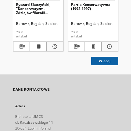
Ryszard Skarzyński,
Partia Konserwatywna
Prz
"Konserwatyzm.
(1992-1997)
pu
Zdziejów filozofii
„A
politycznej",
Wydawnictwo Naukowe
Borowik, Bogdan
Seidler, Grzegorz Leopold (1913-2004). Red.
Borowik, Bogdan
Seidler, Grzegorz 
Bo
Scholar, Warszawa 1998,
ss. 366 [recenzja]
2000
2000
201
artykuł
artykuł
art
Więcej
DANE KONTAKTOWE
Adres
Biblioteka UMCS
ul. Radziszewskiego 11
20-031 Lublin, Poland