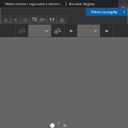
"Media lokalne i regionalne a demokracja na szczeblu lokalnym", red. Wojciech Furman, Kazimierz Wolny, "Tarcza" Usługi Wydawnicze, Rzeszów 1998, ss. 166 [recenzja]
Borowik, Bogdan
Pokaż szczegóły