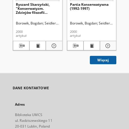
Ryszard Skarzyński,
Partia Konserwatywna
Prz
"Konserwatyzm.
(1992-1997)
pu
Zdziejów filozofii
„A
politycznej",
Wydawnictwo Naukowe
Borowik, Bogdan
Seidler, Grzegorz Leopold (1913-2004). Red.
Borowik, Bogdan
Seidler, Grzegorz 
Bo
Scholar, Warszawa 1998,
ss. 366 [recenzja]
2000
2000
201
artykuł
artykuł
art
Więcej
DANE KONTAKTOWE
Adres
Biblioteka UMCS
ul. Radziszewskiego 11
20-031 Lublin, Poland