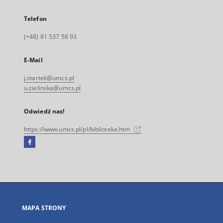
Telefon
(+48) 81 537 58 93
E-Mail
j.startek@umcs.pl
u.zielinska@umcs.pl
Odwiedź nas!
https://www.umcs.pl/pl/biblioteka.htm
Facebook
Link
zewnętrzny,
otworzy
się
w
nowej
MAPA STRONY
karcie