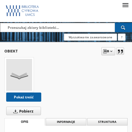
Wyszukiwanie zaawansowane
?
OBIEKT
Pokaż treść
Pobierz
OPIS
INFORMACJE
STRUKTURA