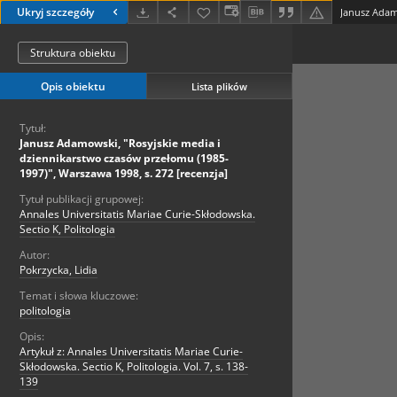
Ukryj szczegóły
Struktura obiektu
Opis obiektu
Lista plików
Tytuł:
Janusz Adamowski, "Rosyjskie media i
dziennikarstwo czasów przełomu (1985-
1997)", Warszawa 1998, s. 272 [recenzja]
Tytuł publikacji grupowej:
Annales Universitatis Mariae Curie-Skłodowska.
Sectio K, Politologia
Autor:
Pokrzycka, Lidia
Temat i słowa kluczowe:
politologia
Opis:
Artykuł z: Annales Universitatis Mariae Curie-
Skłodowska. Sectio K, Politologia. Vol. 7, s. 138-
139