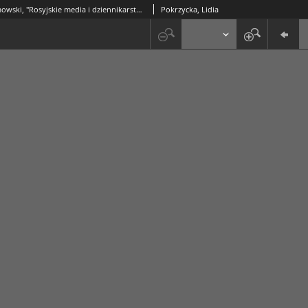
Janusz Adamowski, "Rosyjskie media i dziennikarstwo czasów przełomu (1985-1997)", Warszawa 1998, s. 272 [recenzja]
Pokrzycka, Lidia