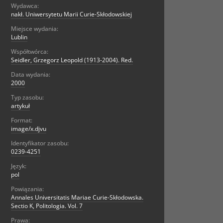
Wydawca:
nakł. Uniwersytetu Marii Curie-Skłodowskiej
Miejsce wydania:
Lublin
Współtwórca:
Seidler, Grzegorz Leopold (1913-2004). Red.
Data wydania:
2000
Typ zasobu:
artykuł
Format:
image/x.djvu
Identyfikator zasobu:
0239-4251
Język:
pol
Powiązania:
Annales Universitatis Mariae Curie-Skłodowska.
Sectio K, Politologia. Vol. 7
Prawa: