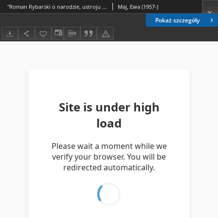
"Roman Rybarski o narodzie, ustroju i gospodarce", wsręp, wybór i opracowanie Szymon Rudnicki. Warszawa 1997, ss. 312 [recenzja]
Maj, Ewa (1957-)
Pokaż szczegóły