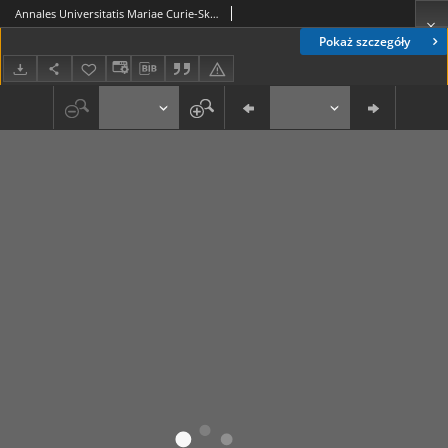
Annales Universitatis Mariae Curie-Skłodowska. Sectio K. Politologia Vol. 6 - noty o autorach
Pokaż szczegóły