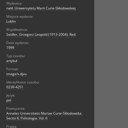
Wydawca:
nakł. Uniwersytetu Marii Curie-Skłodowskiej
Miejsce wydania:
Lublin
Współtwórca:
Seidler, Grzegorz Leopold (1913-2004). Red.
Data wydania:
1999
Typ zasobu:
artykuł
Format:
image/x.djvu
Identyfikator zasobu:
0239-4251
Język:
pol
Powiązania:
Annales Universitatis Mariae Curie-Skłodowska.
Sectio K, Politologia. Vol. 6
Prawa: