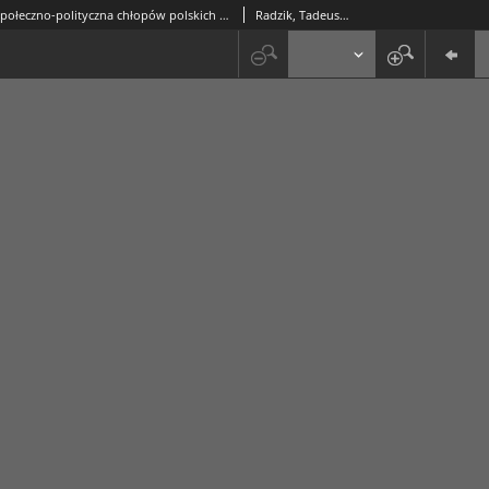
Aktywność społeczno-polityczna chłopów polskich w Stanach Zjednoczonych w latach 1918-1939
Radzik, Tadeusz (1953-2009)