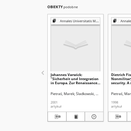
OBIEKTY
podobne
Annales Universitatis Mariae Curie-Skłodowska. Sectio K, Politologia
Annales Universitati
Johannes Varwick:
Dietrich Fi
"Sicherheit und Integration
Nonmilitary
in Europa. Zur Renaissance
security. A
der Westeuropaischen
United Nati
Union", Leske + Budrich,
Disarmamen
Pietraś, Marek
Śladkowski, Wiesław (1935-). Red.
Pietraś, Ma
Opladen 1998, s. 424
Geneva 1993
[recenzja]
[recenzja]
2001
1998
artykuł
artykuł