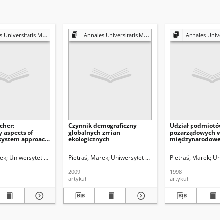
s Mariae Curie-Skłodowska. Sectio K, Politologia
Annales Universitatis Mariae Curie-Skłodowska. Sectio K, Politologia
Annales Universitatis Mariae Curie-Skło
scher:
Czynnik demograficzny
Udział podmiot
 aspects of
globalnych zmian
pozarządowych 
 system approach,
ekologicznych
międzynarodowe
ons Institute for
współpracy ekolo
t Research,
rek
Uniwersytet Marii Curie-Skłodowskiej (Lublin)
Pietraś, Marek
Uniwersytet Marii Curie-Skłodowskiej (L
Pietraś, Marek
Un
, s. 209
2009
1998
artykuł
artykuł