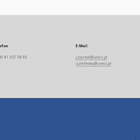
efon
E-Mail
8) 81 537 58 93
j.startek@umcs.pl
u.zielinska@umcs.pl