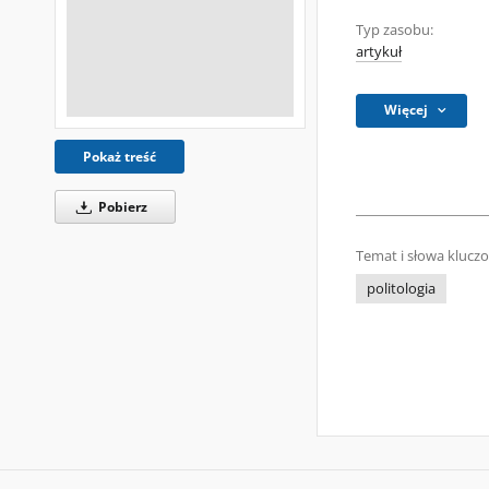
Typ zasobu:
artykuł
Więcej
Pokaż treść
Pobierz
Temat i słowa klucz
politologia