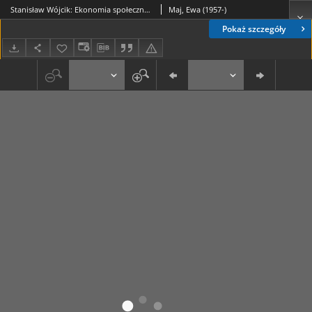
Stanisław Wójcik: Ekonomia społeczna według koncepcji Stanisława Grabskiego, Lublin 1995, Wydawnictwo UMCS, s. 319 [recenzja]
Maj, Ewa (1957-)
Pokaż szczegóły