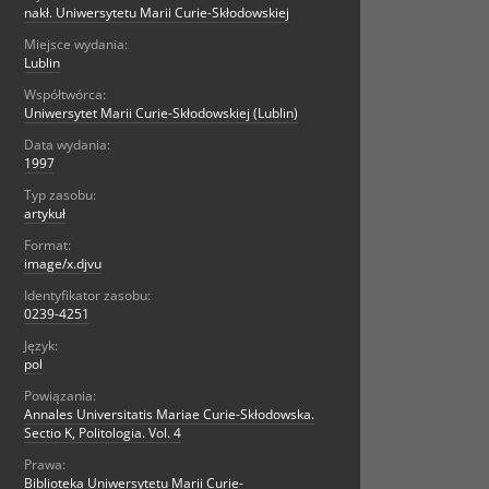
nakł. Uniwersytetu Marii Curie-Skłodowskiej
Miejsce wydania:
Lublin
Współtwórca:
Uniwersytet Marii Curie-Skłodowskiej (Lublin)
Data wydania:
1997
Typ zasobu:
artykuł
Format:
image/x.djvu
Identyfikator zasobu:
0239-4251
Język:
pol
Powiązania:
Annales Universitatis Mariae Curie-Skłodowska.
Sectio K, Politologia. Vol. 4
Prawa:
Biblioteka Uniwersytetu Marii Curie-