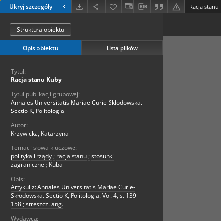
Ukryj szczegóły
Racja stanu
Struktura obiektu
Opis obiektu
Lista plików
Tytuł:
Racja stanu Kuby
Tytuł publikacji grupowej:
Annales Universitatis Mariae Curie-Skłodowska.
Sectio K, Politologia
Autor:
Krzywicka, Katarzyna
Temat i słowa kluczowe:
polityka i rządy
;
racja stanu
;
stosunki
zagraniczne
;
Kuba
Opis:
Artykuł z: Annales Universitatis Mariae Curie-
Skłodowska. Sectio K, Politologia. Vol. 4, s. 139-
158 ; streszcz. ang.
Wydawca: