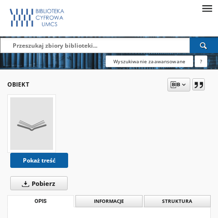
Wyszukiwanie zaawansowane
?
OBIEKT
Pokaż treść
Pobierz
OPIS
INFORMACJE
STRUKTURA