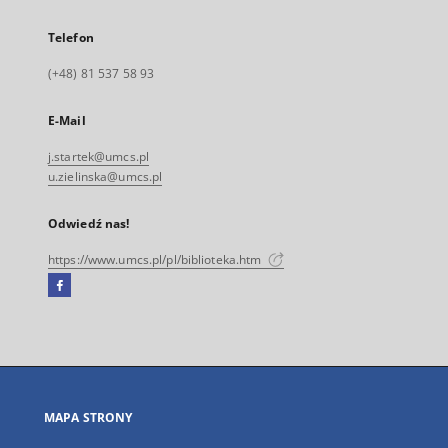
Telefon
(+48) 81 537 58 93
E-Mail
j.startek@umcs.pl
u.zielinska@umcs.pl
Odwiedź nas!
https://www.umcs.pl/pl/biblioteka.htm
Facebook
Link
zewnętrzny,
otworzy
się
w
nowej
MAPA STRONY
karcie