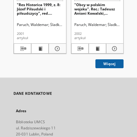
"Res Historica 1999, z. 8:
"Obcy w polskim
He
Józef Piłsudski i
wojsku". Rec.: Tadeusz
"R
piłsudczycy", red.
Antoni Kowalski,
Wy
Zbigniew Zaporowski,
"Mniejszości narodowe w
Wa
Wydawnictwo
siłach zbrojnych Drugiej
[re
Paruch, Waldemar
Śladkowski, Wiesław (1935-). Red.
Paruch, Waldemar
Śladkowski, Wiesł
Pa
Uniwersytetu Marii
Rzeczypospolitej Polskiej
Curie-Skłodowskiej, s.
(1918-1939)",
2001
2002
200
286 [recenzja]
Wydawnictwo Adam
artykuł
artykuł
art
Marszałek, Toruń 1997, s.
182
Więcej
DANE KONTAKTOWE
Adres
Biblioteka UMCS
ul. Radziszewskiego 11
20-031 Lublin, Poland