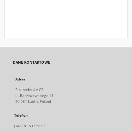
DANE KONTAKTOWE
Adres
Biblioteka UMCS
ul. Radziszewskiego 11
20-031 Lublin, Poland
Telefon
(+48) 81 537 58 93