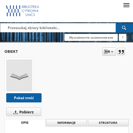
Wyszukiwanie zaawansowane
?
OBIEKT
Pokaż treść
Pobierz
OPIS
INFORMACJE
STRUKTURA