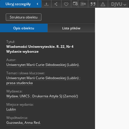
DJVU
Ukryj szczegóły
Struktura obiektu
Opis obiektu
Lista plików
Tytuł:
Wiadomości Uniwersyteckie. R. 22, Nr 4
Wydanie wyborcze
Autor:
Uniwersytet Marii Curie-Skłodowskiej (Lublin).
Temat i słowa kluczowe:
Uniwersytet Marii Curie-Skłodowskiej (Lublin)
;
prasa studencka
Wydawca:
Wydaw. UMCS
;
Drukarnia Attyła SJ (Zamość)
Miejsce wydania:
Lublin
Współtwórca:
Guzowska, Anna Red.