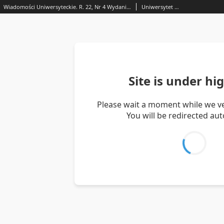
Wiadomości Uniwersyteckie. R. 22, Nr 4 Wydanie wyborcze
Uniwersytet Marii Curie-Skłodowskiej (Lublin).