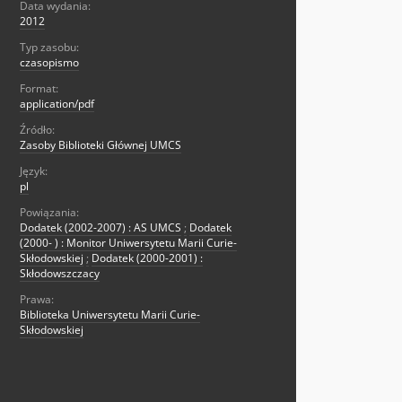
Data wydania:
2012
Typ zasobu:
czasopismo
Format:
application/pdf
Źródło:
Zasoby Biblioteki Głównej UMCS
Język:
pl
Powiązania:
Dodatek (2002-2007) : AS UMCS
;
Dodatek
(2000- ) : Monitor Uniwersytetu Marii Curie-
Skłodowskiej
;
Dodatek (2000-2001) :
Skłodowszczacy
Prawa:
Biblioteka Uniwersytetu Marii Curie-
Skłodowskiej