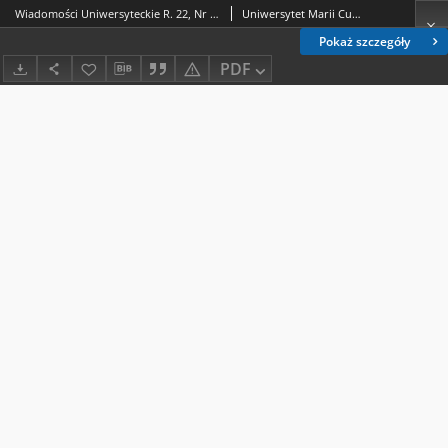
Wiadomości Uniwersyteckie R. 22, Nr 10 (grudz. 2012)
Uniwersytet Marii Curie-Skłodowskiej (Lublin).
Pokaż szczegóły
PDF