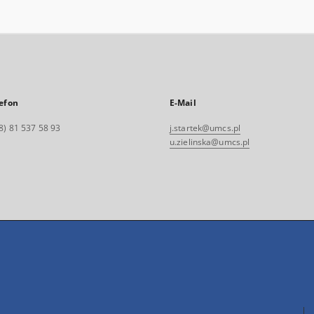
efon
E-Mail
8) 81 537 58 93
j.startek@umcs.pl
u.zielinska@umcs.pl