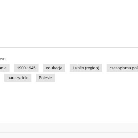
owe:
anie
1900-1945
edukacja
Lublin (region)
czasopisma pol
nauczyciele
Polesie