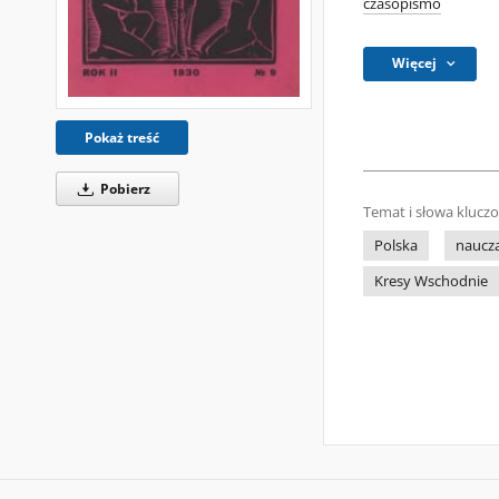
czasopismo
Więcej
Pokaż treść
Pobierz
Temat i słowa klucz
Polska
naucz
Kresy Wschodnie