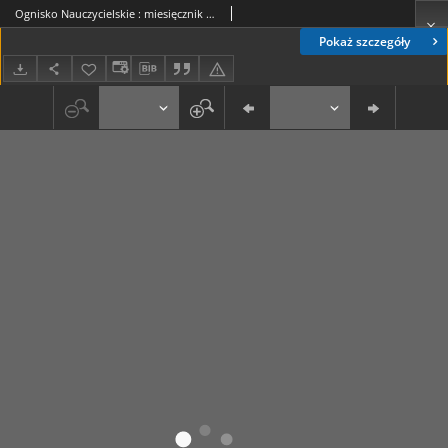
Ognisko Nauczycielskie : miesięcznik poświęcony teorji i praktyce życia szkolnego, oświacie pozaszkolnej, zagadnieniom samokształcenia i regjonalizmu oraz sprawom organizacyjno-społecznym R. 2, 1930 Nr 7
Pokaż szczegóły