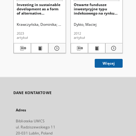
Investing in sustainable
Otwarte fundusze
Ex
development as a form
inwestycyjne typu
in
of alternative
indeksowego na rynku
ana
investments in financial
polskim
re
markets – analysis of the
(SR
Krawczyńska, Dominika
Zajkowski, Robert. Redaktor naczelny
Dykto, Maciej
Sz
volatility of rates of
return of open-end SRI
2023
2012
202
funds in Poland
artykuł
artykuł
art
Więcej
DANE KONTAKTOWE
Adres
Biblioteka UMCS
ul. Radziszewskiego 11
20-031 Lublin, Poland