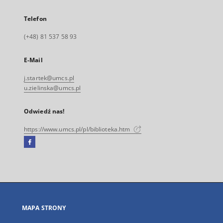
Telefon
(+48) 81 537 58 93
E-Mail
j.startek@umcs.pl
u.zielinska@umcs.pl
Odwiedź nas!
https://www.umcs.pl/pl/biblioteka.htm
Facebook
Link
zewnętrzny,
otworzy
się
w
nowej
MAPA STRONY
karcie