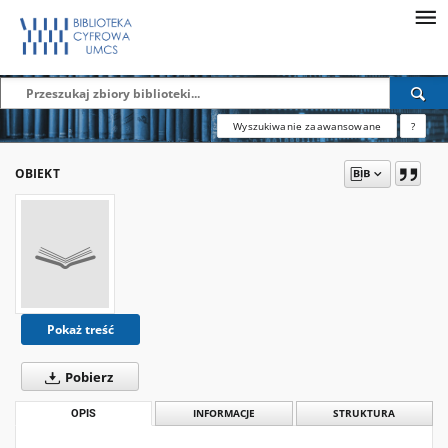
Wyszukiwanie zaawansowane
?
OBIEKT
Pokaż treść
Pobierz
OPIS
INFORMACJE
STRUKTURA