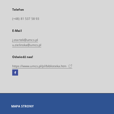
Telefon
(+48) 81 537 58 93
E-Mail
j.startek@umcs.pl
u.zielinska@umcs.pl
Odwiedź nas!
https://www.umcs.pl/pl/biblioteka.htm
Facebook
Link
zewnętrzny,
otworzy
się
w
nowej
MAPA STRONY
karcie