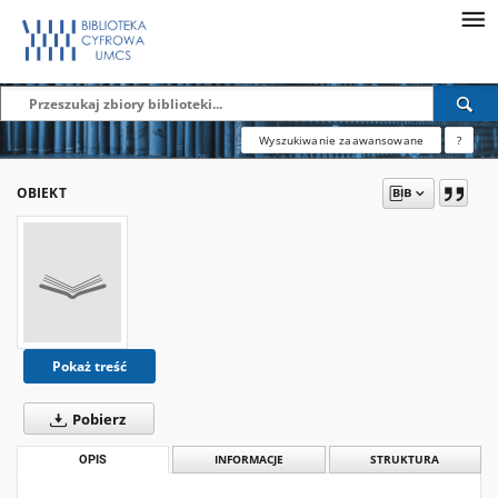
Wyszukiwanie zaawansowane
?
OBIEKT
Pokaż treść
Pobierz
OPIS
INFORMACJE
STRUKTURA