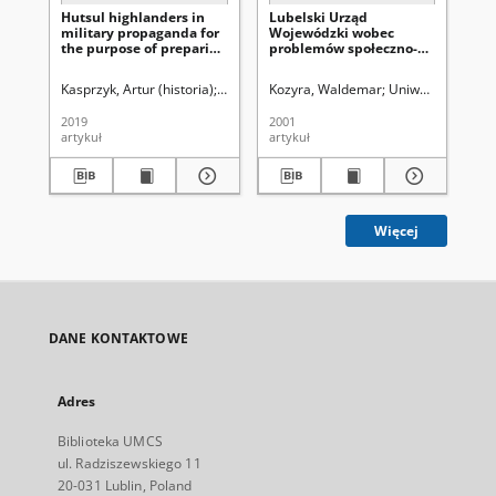
Hutsul highlanders in
Lubelski Urząd
Za
military propaganda for
Wojewódzki wobec
sp
the purpose of preparing
problemów społeczno-
Rz
the society for war
politycznych na
ob
during the decline of the
Lubelszczyźnie w latach
hi
Kasprzyk, Artur (historia)
Latawiec, Krzysztof. Red.
Kozyra, Waldemar
Uniwersytet Marii Cu
Uniwersytet Marii
Zał
Second Polish Republic
1919-1926
wy
(Selected research
2019
2001
201
problems)
artykuł
artykuł
art
Więcej
DANE KONTAKTOWE
Adres
Biblioteka UMCS
ul. Radziszewskiego 11
20-031 Lublin, Poland