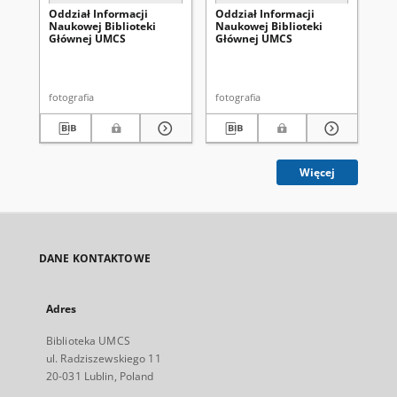
Oddział Informacji
Oddział Informacji
Od
Naukowej Biblioteki
Naukowej Biblioteki
Na
Głównej UMCS
Głównej UMCS
Gł
fotografia
fotografia
fot
Więcej
DANE KONTAKTOWE
Adres
Biblioteka UMCS
ul. Radziszewskiego 11
20-031 Lublin, Poland