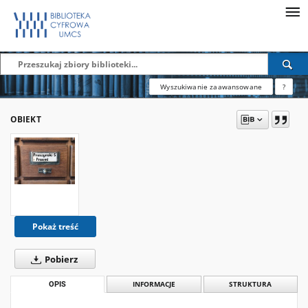
Wyszukiwanie zaawansowane
?
OBIEKT
Pokaż treść
Pobierz
OPIS
INFORMACJE
STRUKTURA