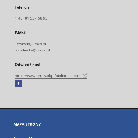
Telefon
(+48) 81 537 58 93
E-Mail
j.startek@umcs.pl
u.zielinska@umcs.pl
Odwiedź nas!
https://www.umcs.pl/pl/biblioteka.htm
Facebook
Link
zewnętrzny,
otworzy
się
w
nowej
MAPA STRONY
karcie