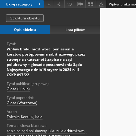
Ukryj szczegóły
Struktura obiektu
Opis obiektu
Lista plików
Tytuł:
Wpływ braku możliwości poniesienia
kosztów postępowania arbitrażowego przez
stronę na skuteczność zapisu na sąd
polubowny – glosado postanowienia Sądu
Najwyższego z dnia19 stycznia 2024 r., II
CSKP 897/22
Tytuł publikacji grupowej:
Glosa (Lublin)
Tytuł poprzedni:
Glosa (Warszawa)
Autor:
Zaleska-Korziuk, Kaja
Temat i słowa kluczowe:
zapis na sąd polubowny
;
klauzula arbitrażowa
;
niewykonalność
;
ubóstwo strony
;
brak