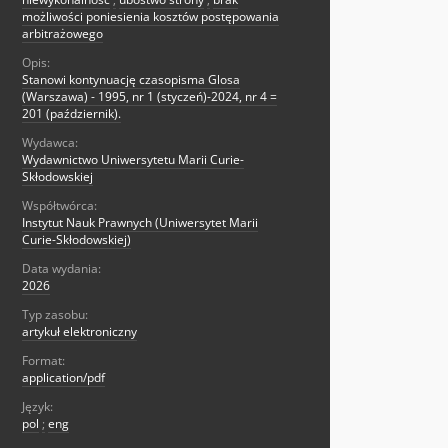
możliwości poniesienia kosztów postępowania
arbitrażowego
Opis:
Stanowi kontynuację czasopisma Glosa
(Warszawa) - 1995, nr 1 (styczeń)-2024, nr 4 =
201 (październik).
Wydawca:
Wydawnictwo Uniwersytetu Marii Curie-
Skłodowskiej
Współtwórca:
Instytut Nauk Prawnych (Uniwersytet Marii
Curie-Skłodowskiej)
Data wydania:
2026
Typ zasobu:
artykuł elektroniczny
Format:
application/pdf
Język:
pol
;
eng