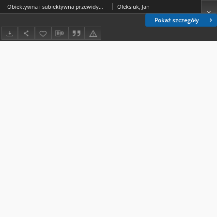
Obiektywna i subiektywna przewidywalność skutku – glosa do wyroku Sądu Najwyższego z dnia 2 kwietnia 2025 r., I KK 410/24
Oleksiuk, Jan
Pokaż szczegóły