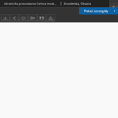
Ukraïnsʹka pravoslavna Cerkva moskovsʹkogo patrìarhatu âk ìnstrument rosìjsʹkogo vplivu ta propagandi v ukraïnsʹkomu suspìlʹstvì pìd čas povnomasštabnoï rosìjsʹko-ukraïnsʹkoï vìjni
Zvozdetska, Oksana
Pokaż szczegóły