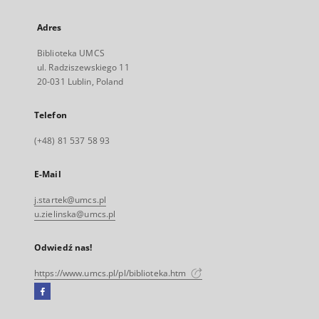
Adres
Biblioteka UMCS
ul. Radziszewskiego 11
20-031 Lublin, Poland
Telefon
(+48) 81 537 58 93
E-Mail
j.startek@umcs.pl
u.zielinska@umcs.pl
Odwiedź nas!
https://www.umcs.pl/pl/biblioteka.htm
Facebook
Link
zewnętrzny,