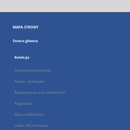
otworzy
się
w
nowej
MAPA STRONY
karcie
Strona główna
Kolekcje
Dziedzictwo kulturowe
Nauka i dydaktyka
Repozytorium prac doktorskich
Regionalia
Zbiory bibliofilskie
Lublin 700 lat miasta