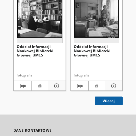
Oddział Informacji
Oddział Informacji
Od
Naukowej Biblioteki
Naukowej Biblioteki
Na
Głównej UMCS
Głównej UMCS
Gł
fotografia
fotografia
fot
Więcej
DANE KONTAKTOWE