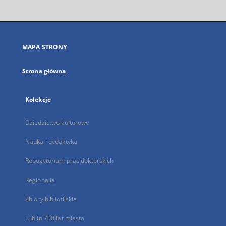
otworzy
się
w
nowej
MAPA STRONY
karcie
Strona główna
Kolekcje
Dziedzictwo kulturowe
Nauka i dydaktyka
Repozytorium prac doktorskich
Regionalia
Zbiory bibliofilskie
Lublin 700 lat miasta