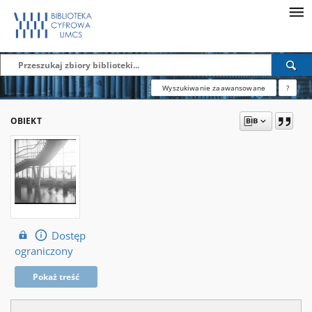
Wyszukiwanie zaawansowane
?
OBIEKT
Dostęp
ograniczony
Pokaż treść