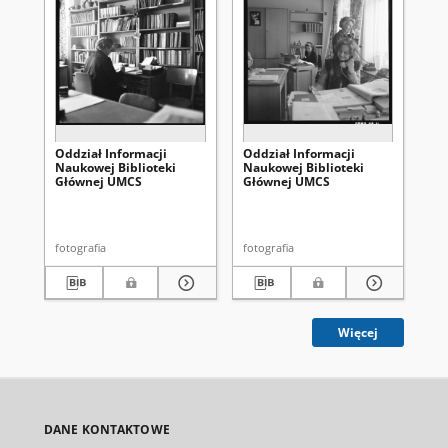
Oddział Informacji
Oddział Informacji
Od
Naukowej Biblioteki
Naukowej Biblioteki
Na
Głównej UMCS
Głównej UMCS
Gł
fotografia
fotografia
fot
Więcej
DANE KONTAKTOWE