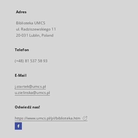
Adres
Biblioteka UMCS
ul. Radziszewskiego 11
20-031 Lublin, Poland
Telefon
(+48) 81 537 58 93
E-Mail
j.startek@umcs.pl
u.zielinska@umcs.pl
Odwiedź nas!
https://www.umcs.pl/pl/biblioteka.htm
Facebook
Link
zewnętrzny,