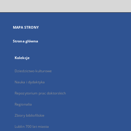
otworzy
się
w
nowej
MAPA STRONY
karcie
Strona główna
Kolekcje
Dziedzictwo kulturowe
Nauka i dydaktyka
Repozytorium prac doktorskich
Regionalia
Zbiory bibliofilskie
Lublin 700 lat miasta