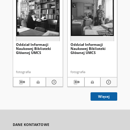
Oddział Informacji
Oddział Informacji
Od
Naukowej Biblioteki
Naukowej Biblioteki
Na
Głównej UMCS
Głównej UMCS
Gł
fotografia
fotografia
fot
Więcej
DANE KONTAKTOWE