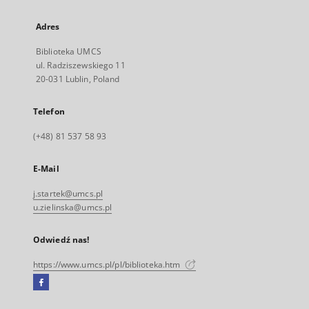
Adres
Biblioteka UMCS
ul. Radziszewskiego 11
20-031 Lublin, Poland
Telefon
(+48) 81 537 58 93
E-Mail
j.startek@umcs.pl
u.zielinska@umcs.pl
Odwiedź nas!
https://www.umcs.pl/pl/biblioteka.htm
Facebook
Link
zewnętrzny,