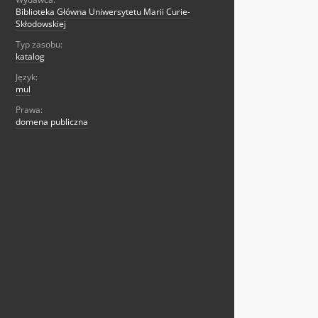
Biblioteka Główna Uniwersytetu Marii Curie-
Skłodowskiej
Typ zasobu:
katalog
Język:
mul
Prawa:
domena publiczna