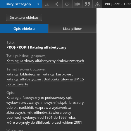
Ukryj szczegóły
PROJ-PROPH Kata
Struktura obiektu
Opis obiektu
Lista plików
Tytuł:
PROJ-PROPH Katalog alfabetyczny
Tytuł publikacji grupowej:
Katalog kartkowy alfabetyczny druków zwartych
Temat i słowa kluczowe:
katalogi biblioteczne
;
katalogi kartkowe
;
katalogi alfabetyczne
;
Biblioteka Główna UMCS
;
druki zwarte
Opis:
Katalog alfabetyczny to podstawowy spis
wydawnictw zwartych nowych (książki, broszury,
odbitki, nadbitki), rozpraw z wydawnictw
zbiorowych, mikrofilmów. Zawiera opisy
publikacji wydanych od 1801 do 1997 roku,
które wpłynęły do Biblioteki przed rokiem 2001
Wydawca: