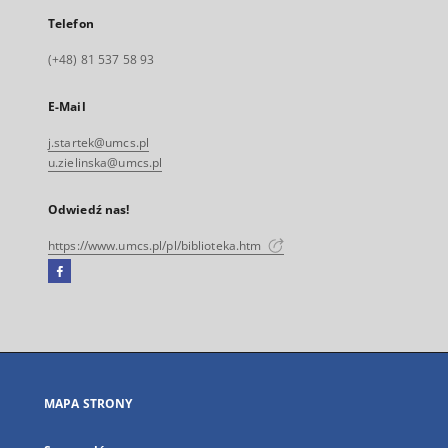
Telefon
(+48) 81 537 58 93
E-Mail
j.startek@umcs.pl
u.zielinska@umcs.pl
Odwiedź nas!
https://www.umcs.pl/pl/biblioteka.htm
Facebook
Link
zewnętrzny,
otworzy
się
w
nowej
MAPA STRONY
karcie