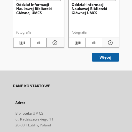
Oddział Informacji
Oddział Informacji
Od
Naukowej Biblioteki
Naukowej Biblioteki
Na
Głównej UMCS
Głównej UMCS
Gł
fotografia
fotografia
fot
Więcej
DANE KONTAKTOWE
Adres
Biblioteka UMCS
ul. Radziszewskiego 11
20-031 Lublin, Poland