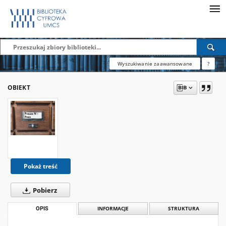
Wyszukiwanie zaawansowane
?
OBIEKT
Pokaż treść
Pobierz
OPIS
INFORMACJE
STRUKTURA