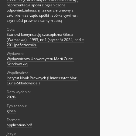
reprezentacja spółki z ograniczoną
odpowiedzialnością
;
zawarcie umowy z
członkiem zarządu spółki
;
spółka cywilna
;
czynności prawne z samym sobą
Opis:
Stanowi kontynuację czasopisma Glosa
(Warszawa) - 1995, nr 1 (styczeń)-2024, nr 4 =
201 (październik).
Wydawca:
Wydawnictwo Uniwersytetu Marii Curie-
Skłodowskiej
Współtwórca:
Instytut Nauk Prawnych (Uniwersytet Marii
Curie-Skłodowskiej)
Data wydania:
2026-
Typ zasobu:
glosa
Format:
application/pdf
Język: