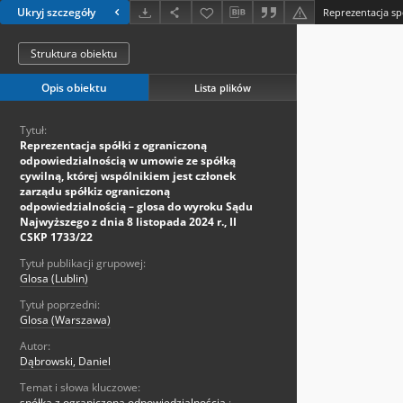
Ukryj szczegóły
Struktura obiektu
Opis obiektu
Lista plików
Tytuł:
Reprezentacja spółki z ograniczoną
odpowiedzialnością w umowie ze spółką
cywilną, której wspólnikiem jest członek
zarządu spółkiz ograniczoną
odpowiedzialnością – glosa do wyroku Sądu
Najwyższego z dnia 8 listopada 2024 r., II
CSKP 1733/22
Tytuł publikacji grupowej:
Glosa (Lublin)
Tytuł poprzedni:
Glosa (Warszawa)
Autor:
Dąbrowski, Daniel
Temat i słowa kluczowe:
spółka z ograniczoną odpowiedzialnością
;