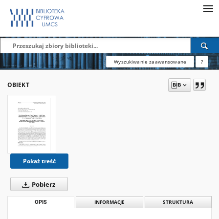
Wyszukiwanie zaawansowane
?
OBIEKT
Pokaż treść
Pobierz
OPIS
INFORMACJE
STRUKTURA