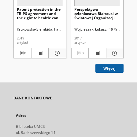
Patent protection in the
Perspektywa
Ro
TRIPS agreement and
członkostwa Białorusi w
go
the right to health: can
Światowej Organizacji
po
they be reconciled?
Handlu
st
mi
Krukowska-Siembida, Paulina
Uniwersytet Marii Curie-Skłodowskiej (Lu
Wojcieszak, Łukasz (1979- )
Uniwersy
Pol
prz
Św
2019
2017
202
Ha
artykuł
artykuł
art
pr
Więcej
DANE KONTAKTOWE
Adres
Biblioteka UMCS
ul. Radziszewskiego 11