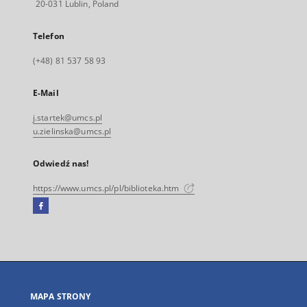
20-031 Lublin, Poland
Telefon
(+48) 81 537 58 93
E-Mail
j.startek@umcs.pl
u.zielinska@umcs.pl
Odwiedź nas!
https://www.umcs.pl/pl/biblioteka.htm
Facebook
Link
zewnętrzny,
otworzy
się
w
nowej
MAPA STRONY
karcie