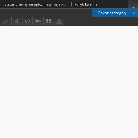
Status prawny zarządcy masy majątkowej przedsiębiorcy
Foryt, Ewelina
Pokaż szczegóły