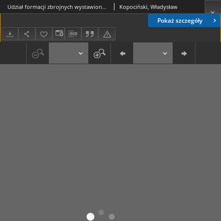
Udział formacji zbrojnych wystawionych przez województwo lubelskie w powstaniu listopadowym
Kopociński, Władysław
Pokaż szczegóły