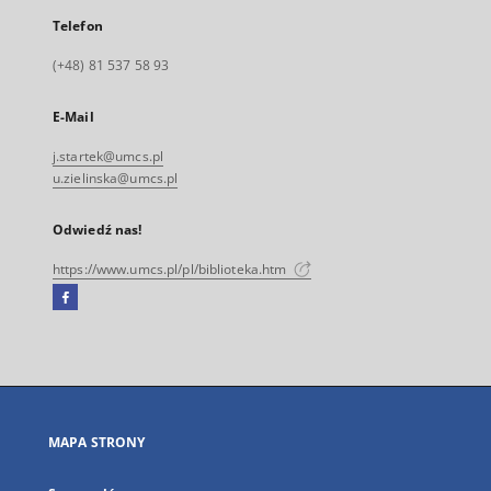
Telefon
(+48) 81 537 58 93
E-Mail
j.startek@umcs.pl
u.zielinska@umcs.pl
Odwiedź nas!
https://www.umcs.pl/pl/biblioteka.htm
Facebook
Link
zewnętrzny,
otworzy
się
w
nowej
MAPA STRONY
karcie