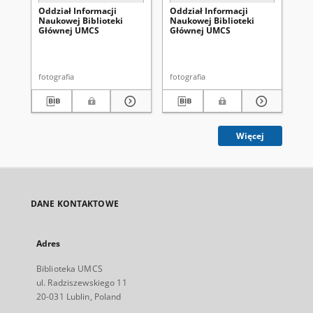
Oddział Informacji
Oddział Informacji
Od
Naukowej Biblioteki
Naukowej Biblioteki
Na
Głównej UMCS
Głównej UMCS
Gł
fotografia
fotografia
fot
Więcej
DANE KONTAKTOWE
Adres
Biblioteka UMCS
ul. Radziszewskiego 11
20-031 Lublin, Poland