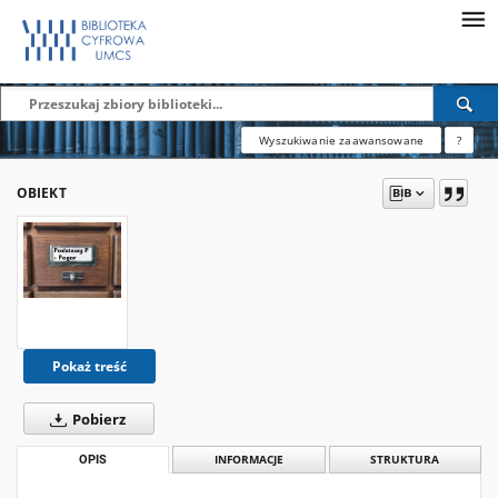
Wyszukiwanie zaawansowane
?
OBIEKT
Pokaż treść
Pobierz
OPIS
INFORMACJE
STRUKTURA