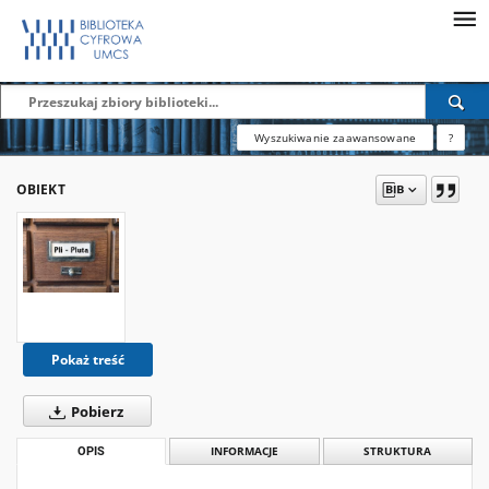
Wyszukiwanie zaawansowane
?
OBIEKT
Pokaż treść
Pobierz
OPIS
INFORMACJE
STRUKTURA