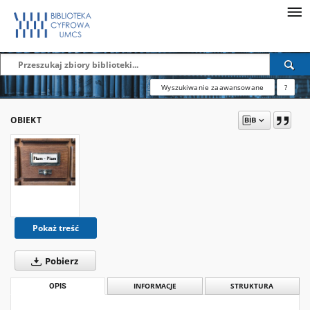
Wyszukiwanie zaawansowane
?
OBIEKT
Pokaż treść
Pobierz
OPIS
INFORMACJE
STRUKTURA