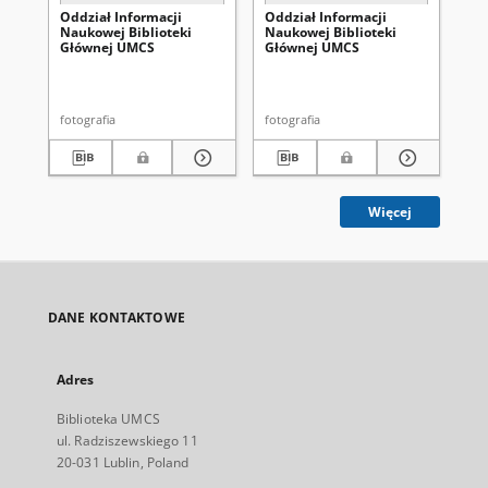
Oddział Informacji
Oddział Informacji
Od
Naukowej Biblioteki
Naukowej Biblioteki
Na
Głównej UMCS
Głównej UMCS
Gł
fotografia
fotografia
fot
Więcej
DANE KONTAKTOWE
Adres
Biblioteka UMCS
ul. Radziszewskiego 11
20-031 Lublin, Poland