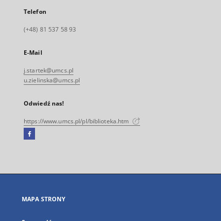
Telefon
(+48) 81 537 58 93
E-Mail
j.startek@umcs.pl
u.zielinska@umcs.pl
Odwiedź nas!
https://www.umcs.pl/pl/biblioteka.htm
Facebook
Link
zewnętrzny,
otworzy
się
w
nowej
MAPA STRONY
karcie