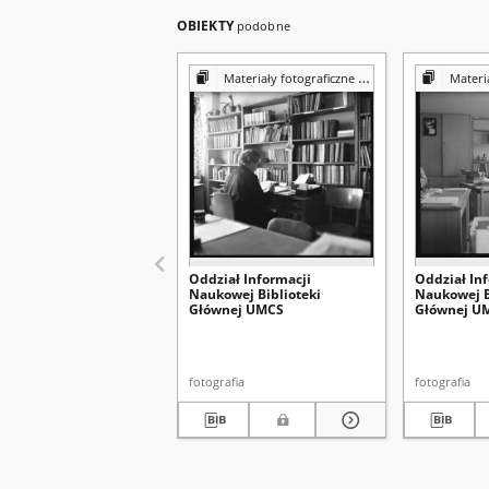
OBIEKTY
podobne
Materiały fotograficzne z Pracowni Reprografii Biblioteki UMCS
Materiały fotograf
Oddział Informacji
Oddział In
Naukowej Biblioteki
Naukowej B
Głównej UMCS
Głównej U
fotografia
fotografia