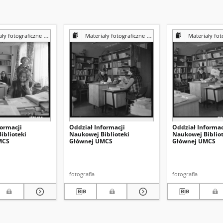
iczne z Pracowni Reprografii Biblioteki UMCS
Materiały fotograficzne z Pracowni Reprografii Biblioteki UMCS
Materiały fotograficzne z Pracowni 
formacji
Oddział Informacji
Oddział Informac
iblioteki
Naukowej Biblioteki
Naukowej Bibliot
MCS
Głównej UMCS
Głównej UMCS
fotografia
fotografia