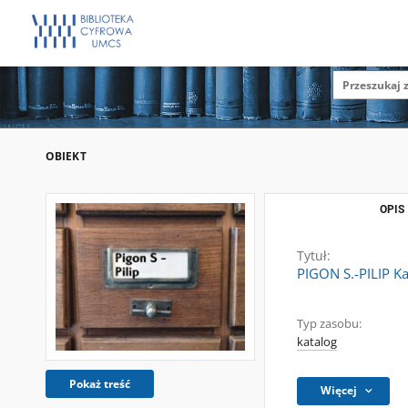
OBIEKT
OPIS
Tytuł:
PIGON S.-PILIP Ka
Typ zasobu:
katalog
Pokaż treść
Więcej