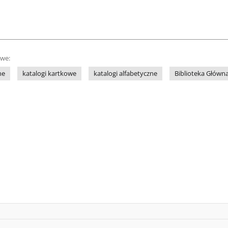
owe:
ne
katalogi kartkowe
katalogi alfabetyczne
Biblioteka Głów