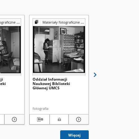
Reprografii Biblioteki UMCS
Materiały fotograficzne z Pracowni Reprografii Biblioteki UMCS
Materiały fotograficzne z Pracowni Reprografii Bibli
ji
Oddział Informacji
Wypożyczalnia
eki
Naukowej Biblioteki
międzybiblioteczna
Głównej UMCS
Biblioteki Głównej UM
fotografia
fotografia
Więcej