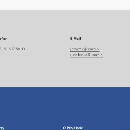
efon
E-Mail
8) 81 537 58 93
j.startek@umcs.pl
u.zielinska@umcs.pl
ksy
O Projekcie