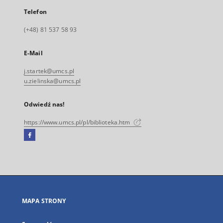
Telefon
(+48) 81 537 58 93
E-Mail
j.startek@umcs.pl
u.zielinska@umcs.pl
Odwiedź nas!
https://www.umcs.pl/pl/biblioteka.htm
Facebook
Link
zewnętrzny,
otworzy
się
w
nowej
MAPA STRONY
karcie