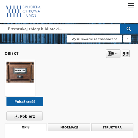
Wyszukiwanie zaawansowane
?
OBIEKT
Pokaż treść
Pobierz
OPIS
INFORMACJE
STRUKTURA