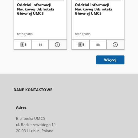
Oddział Informacji
Oddział Informacji
Od
Naukowej Biblioteki
Naukowej Biblioteki
Na
Głównej UMCS
Głównej UMCS
Gł
fotografia
fotografia
fot
Więcej
DANE KONTAKTOWE
Adres
Biblioteka UMCS
ul. Radziszewskiego 11
20-031 Lublin, Poland