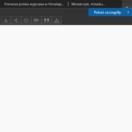
Pierwsza polska wyprawa w Himalaje w 1939 roku na łamach „ Ilustrowanego Kuryera Codziennego ”
Włodarczyk, Arkadiusz; Roszkowska, Ewa
Pokaż szczegóły