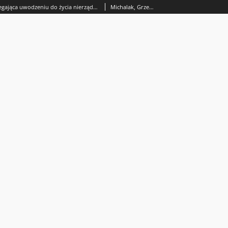
„ Ordynacja zabiegająca uwodzeniu do życia nierządnegow bordelach ” jako przykład pruskich regulacji odnośniedo prostytucji w Warszawie lat 1796–1806
Michalak, Grzegorz.