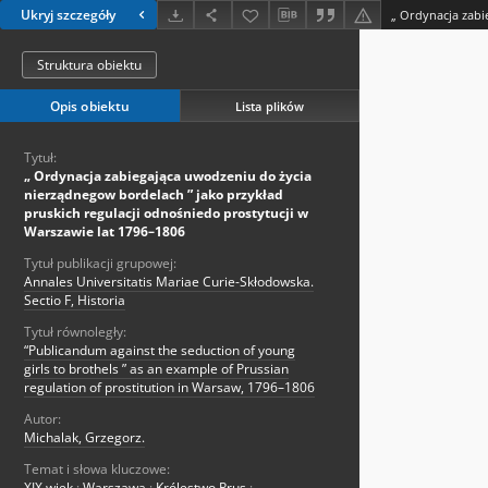
Ukryj szczegóły
Struktura obiektu
Opis obiektu
Lista plików
Tytuł:
„ Ordynacja zabiegająca uwodzeniu do życia
nierządnegow bordelach ” jako przykład
pruskich regulacji odnośniedo prostytucji w
Warszawie lat 1796–1806
Tytuł publikacji grupowej:
Annales Universitatis Mariae Curie-Skłodowska.
Sectio F, Historia
Tytuł równoległy:
“Publicandum against the seduction of young
girls to brothels ” as an example of Prussian
regulation of prostitution in Warsaw, 1796–1806
Autor:
Michalak, Grzegorz.
Temat i słowa kluczowe:
XIX wiek
;
Warszawa
;
Królestwo Prus
;