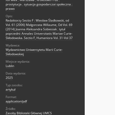
prostytucja
;
sytuacja gospodarczai społeczna
;
prawo
Opis:
Redaktorzy Sectio F : Wiesław Śladkowski, od
Vol. 61 (2006) Małgorzata Willaume, Od Vol. 69
(2014) Joanna Aleksandra Sobiesiak
;
tytuł
poprzedni: Annales Universitatis Mariae Curie-
Skłodowska. Sectio F, Humaniora Vol. 31-Vol 37
Wydawca:
Wydawnictwo Uniwersytetu Marii Curie-
Skłodowskiej
Miejsce wydania:
Lublin
Data wydania:
2025
Typ zasobu:
artykuł
Format:
application/pdf
Źródło:
Zasoby Biblioteki Głównej UMCS