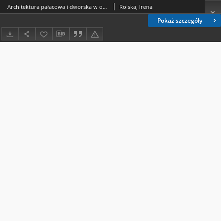
Architektura pałacowa i dworska w obecnym województwie lubelskim w XVI i XVII wieku. Zarys problematyki
Rolska, Irena
Pokaż szczegóły