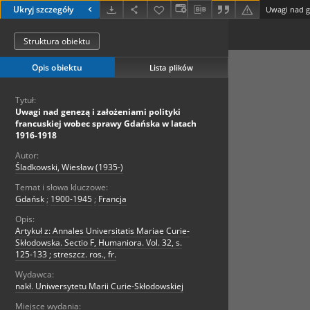
Ukryj szczegóły
Struktura obiektu
Opis obiektu
Lista plików
Tytuł:
Uwagi nad genezą i założeniami polityki
francuskiej wobec sprawy Gdańska w latach
1916-1918
Autor:
Śladkowski, Wiesław (1935-)
Temat i słowa kluczowe:
Gdańsk
;
1900-1945
;
Francja
Opis:
Artykuł z: Annales Universitatis Mariae Curie-
Skłodowska. Sectio F, Humaniora. Vol. 32, s.
125-133 ; streszcz. ros., fr.
Wydawca:
nakł. Uniwersytetu Marii Curie-Skłodowskiej
Miejsce wydania: