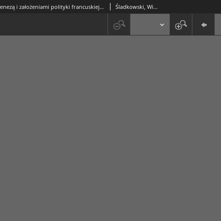
Uwagi nad genezą i założeniami polityki francuskiej wobec sprawy Gdańska w latach 1916-1918
Śladkowski, Wiesław (1935-)