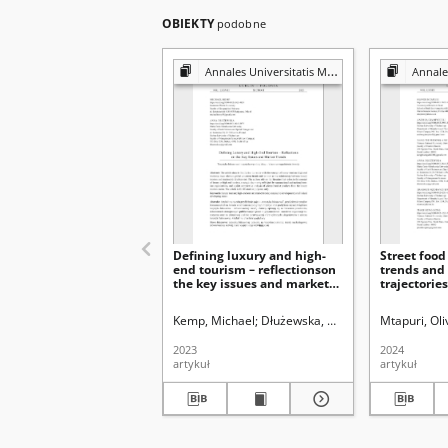
OBIEKTY
podobne
Annales Universitatis Mariae Curie-Skłodowska. Sectio B, Geographia, Geologia, Mineralogia et Petrographia
Annales Universitatis Mariae Cu
Defining luxury and high-
Street food
end tourism – reflectionson
trends and
the key issues and market
trajectories
trends
Kemp, Michael
Dłużewska, Anna
Uniwersytet Mar
Mtapuri, Oli
2023
2024
artykuł
artykuł