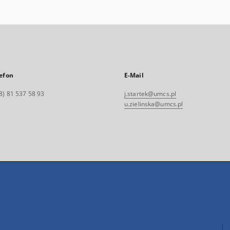
efon
E-Mail
8) 81 537 58 93
j.startek@umcs.pl
u.zielinska@umcs.pl