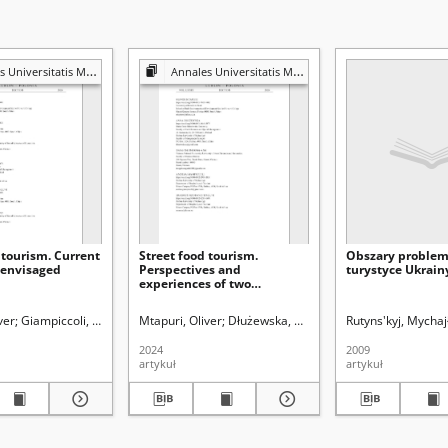
rie-Skłodowska. Sectio B, Geographia, Geologia, Mineralogia et Petrographia
Annales Universitatis Mariae Curie-Skłodowska. Sectio B, Geographia, Geologia, Mineralogia et Petrographia
 tourism. Current
Street food tourism.
Obszary proble
 envisaged
Perspectives and
turystyce Ukrain
experiences of two
countries – Vietnam and
Poland
ii Curie-Skłodowskiej (Lublin). Wydział Nauk o Ziemi i Gospodarki Przestrzennej
ver
Giampiccoli, Andrea
Phuong-Anh, Dang Thi
Mtapuri, Oliver
Dłużewska, Anna
Dłużewska, Anna
Phuong-Anh, Dang Th
Rutyns'kyj, Mychaj
Mzobanzi Mng
2024
2009
artykuł
artykuł