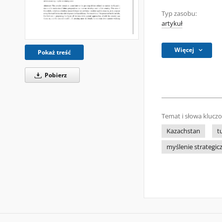
Typ zasobu:
artykuł
Więcej
Pokaż treść
Pobierz
Temat i słowa klucz
Kazachstan
t
myślenie strategic