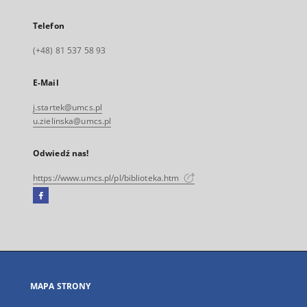
Telefon
(+48) 81 537 58 93
E-Mail
j.startek@umcs.pl
u.zielinska@umcs.pl
Odwiedź nas!
https://www.umcs.pl/pl/biblioteka.htm
Facebook
Link
zewnętrzny,
otworzy
się
w
nowej
MAPA STRONY
karcie