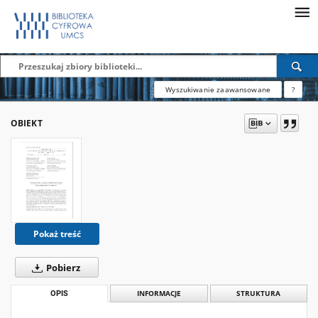
Wyszukiwanie zaawansowane
?
OBIEKT
Pokaż treść
Pobierz
OPIS
INFORMACJE
STRUKTURA