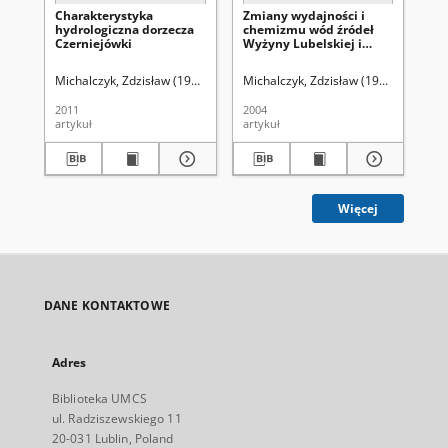
Charakterystyka
Zmiany wydajności i
Ch
hydrologiczna dorzecza
chemizmu wód źródeł
hy
Czerniejówki
Wyżyny Lubelskiej i
Ko
Roztocza
Michalczyk, Zdzisław (1946- )
Bartoszewski, Stefan
Michalczyk, Zdzisław (1946- )
Głowacki, Sławomi
Zielińs
Mic
2011
2004
201
artykuł
artykuł
art
Więcej
DANE KONTAKTOWE
Adres
Biblioteka UMCS
ul. Radziszewskiego 11
20-031 Lublin, Poland