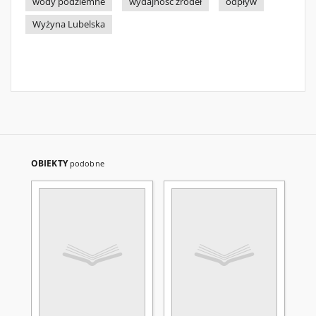
wody podziemne
wydajność źródeł
odpływ
Wyżyna Lubelska
OBIEKTY
podobne