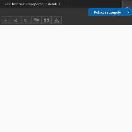
Res Historica: czasopismo Instytutu Historii UMCS Nr 59 (2025) - Spis treści
Pokaż szczegóły