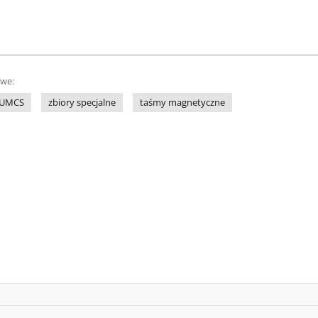
owe:
a UMCS
zbiory specjalne
taśmy magnetyczne