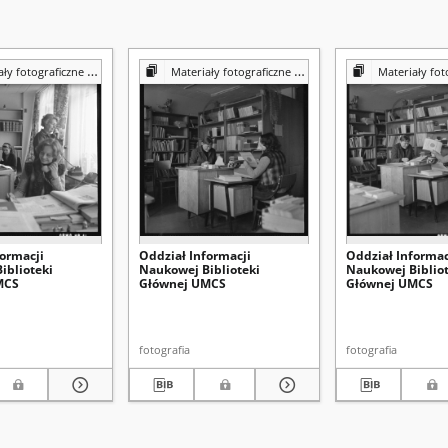
iczne z Pracowni Reprografii Biblioteki UMCS
Materiały fotograficzne z Pracowni Reprografii Biblioteki UMCS
Materiały fotograficzne z Pracowni 
formacji
Oddział Informacji
Oddział Informac
iblioteki
Naukowej Biblioteki
Naukowej Bibliot
MCS
Głównej UMCS
Głównej UMCS
fotografia
fotografia