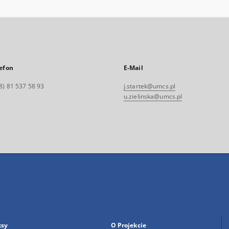
efon
E-Mail
8) 81 537 58 93
j.startek@umcs.pl
u.zielinska@umcs.pl
ksy
O Projekcie