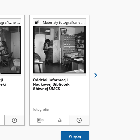
Reprografii Biblioteki UMCS
Materiały fotograficzne z Pracowni Reprografii Biblioteki UMCS
Materiały fotograficzne z Pracowni Reprografii Bibli
ji
Oddział Informacji
Wypożyczalnia
eki
Naukowej Biblioteki
międzybiblioteczna
Głównej UMCS
Biblioteki Głównej UM
fotografia
fotografia
Więcej