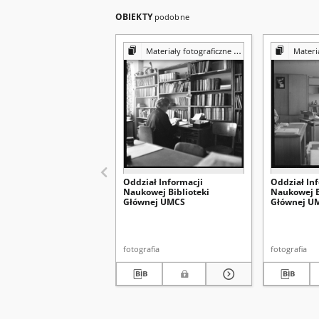
OBIEKTY
podobne
Materiały fotograficzne z Pracowni Reprografii Biblioteki UMCS
Materiały fotograf
Oddział Informacji
Oddział In
Naukowej Biblioteki
Naukowej B
Głównej UMCS
Głównej U
fotografia
fotografia