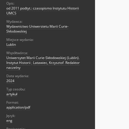
Opis:
od 2011 podtyt.: czasopismo Instytutu Historii
UMCS
Wydawca:
Wydawnictwo Uniwerstetu Marii Curie-
Skłodowskiej
Miejsce wydania:
Lublin
Współtwórca:
Uniwersytet Marii Curie-Skłodowskiej (Lublin).
Instytut Historii
;
Latawiec, Krzysztof. Redaktor
naczelny
Data wydania:
2024
Typ zasobu:
artykuł
Format:
application/pdf
Język:
eng
Powiązania: