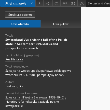
Ukryj szczegóły
Struktura obiektu
Opis obiektu
Lista plików
Tytuł:
Switzerland Vvs-a-vis the fall of the Polish
state in September 1939. Status and
prospects for research
Tytuł publikacji grupowej:
Res Historica
Tytuł równoległy:
Szwajcaria wobec upadku państwa polskiego we
wrześniu 1939 r. Stan i perspektywy badań
Autor:
Bednarz, Piotr
Temat i słowa kluczowe:
Szwajcaria
;
II Wojna Światowa (1939-1945)
;
historiografia helwecka
;
związki polsko-
szwajcarskie