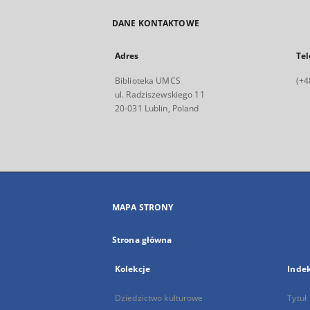
DANE KONTAKTOWE
Adres
Tel
Biblioteka UMCS
(+4
ul. Radziszewskiego 11
20-031 Lublin, Poland
MAPA STRONY
Strona główna
Kolekcje
Inde
Dziedzictwo kulturowe
Tytuł