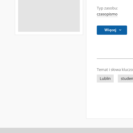
Typ zasobu:
czasopismo
Więcej
Temat i słowa klucz
Lublin
studen