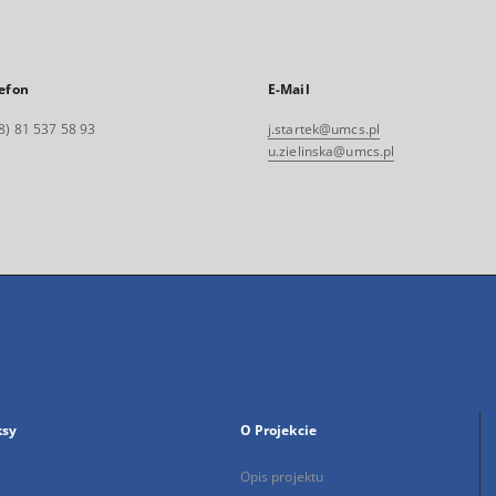
efon
E-Mail
8) 81 537 58 93
j.startek@umcs.pl
u.zielinska@umcs.pl
ksy
O Projekcie
Opis projektu