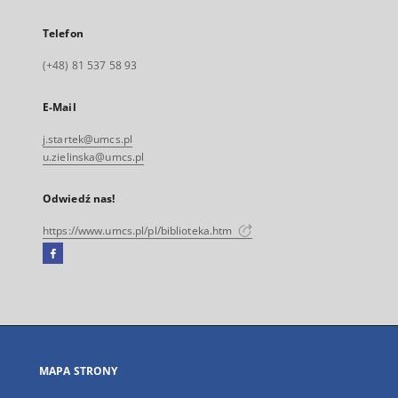
Telefon
(+48) 81 537 58 93
E-Mail
j.startek@umcs.pl
u.zielinska@umcs.pl
Odwiedź nas!
https://www.umcs.pl/pl/biblioteka.htm
Facebook
Link
zewnętrzny,
otworzy
się
w
nowej
MAPA STRONY
karcie