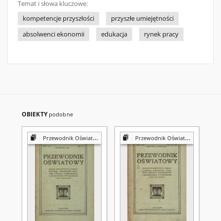
Temat i słowa kluczowe:
kompetencje przyszłości
przyszłe umiejętności
absolwenci ekonomii
edukacja
rynek pracy
OBIEKTY
podobne
Przewodnik Oświatowy : organ Towarzystwa Szkoły Ludowej, poświęcony sprawom oświaty pozaszkolnej i narodowego wychowania ludu polskiego
Przewodnik Oświatowy : organ Towarzystwa Szkoły Ludowej, poświęcony sprawom oświaty pozaszkolnej i narodowego wychowania ludu polskiego