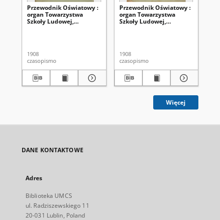
Przewodnik Oświatowy :
Przewodnik Oświatowy :
Ko
organ Towarzystwa
organ Towarzystwa
mi
Szkoły Ludowej,
Szkoły Ludowej,
po
poświęcony sprawom
poświęcony sprawom
za
oświaty pozaszkolnej i
oświaty pozaszkolnej i
Kor
narodowego wychowania
narodowego wychowania
ludu polskiego R. 8
ludu polskiego R. 8
1908
1908
201
(1908), nr 4
(1908), nr 8/9
czasopismo
czasopismo
art
Więcej
DANE KONTAKTOWE
Adres
Biblioteka UMCS
ul. Radziszewskiego 11
20-031 Lublin, Poland