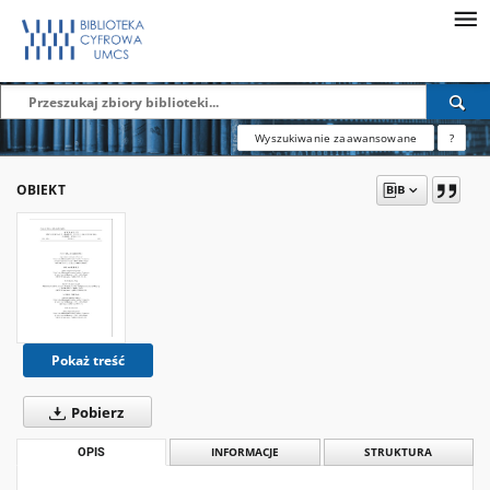
Wyszukiwanie zaawansowane
?
OBIEKT
Pokaż treść
Pobierz
OPIS
INFORMACJE
STRUKTURA