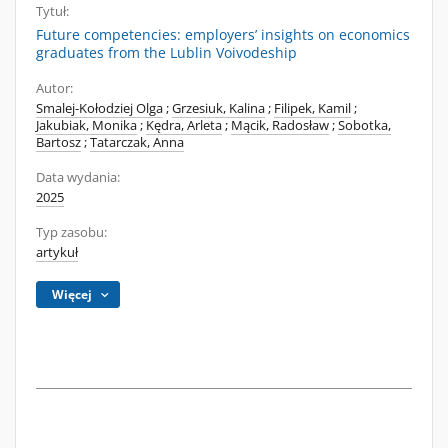
Tytuł:
Future competencies: employers’ insights on economics
graduates from the Lublin Voivodeship
Autor:
Smalej-Kołodziej Olga
;
Grzesiuk, Kalina
;
Filipek, Kamil
;
Jakubiak, Monika
;
Kędra, Arleta
;
Mącik, Radosław
;
Sobotka,
Bartosz
;
Tatarczak, Anna
Data wydania:
2025
Typ zasobu:
artykuł
Więcej