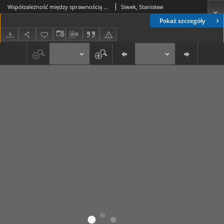
Współzależność między sprawnością umysłową a dojrzałością społeczną dzieci upośledzonych umysłowo w stopniu umiarkowanym i znacznym
Siwek, Stanisław
Pokaż szczegóły