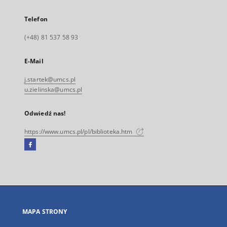
Telefon
(+48) 81 537 58 93
E-Mail
j.startek@umcs.pl
u.zielinska@umcs.pl
Odwiedź nas!
https://www.umcs.pl/pl/biblioteka.htm
Facebook
Link
zewnętrzny,
otworzy
się
w
nowej
MAPA STRONY
karcie