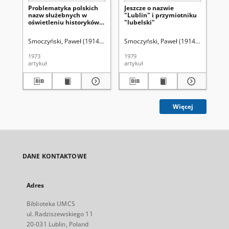
Problematyka polskich
Jeszcze o nazwie
nazw służebnych w
"Lublin" i przymiotniku
oświetleniu historyków i
"lubelski"
językoznawców
Smoczyński, Paweł (1914-1997)
Smoczyński, Paweł (1914-1997)
1973
1979
artykuł
artykuł
Więcej
DANE KONTAKTOWE
Adres
Biblioteka UMCS
ul. Radziszewskiego 11
20-031 Lublin, Poland