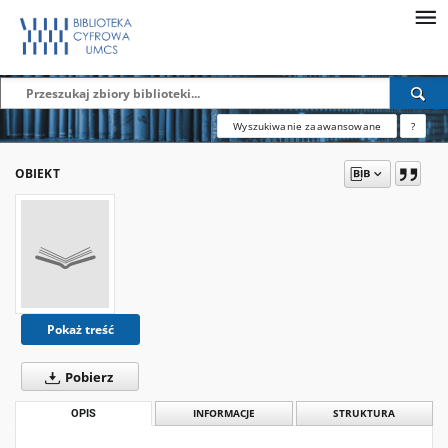
Wyszukiwanie zaawansowane
?
OBIEKT
Pokaż treść
Pobierz
OPIS
INFORMACJE
STRUKTURA