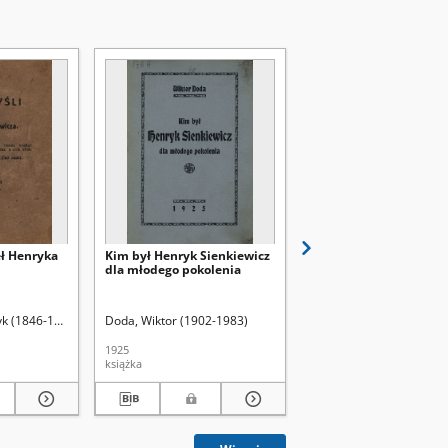
eł Henryka
Kim był Henryk Sienkiewicz
Vive la France! Vive la
dla młodego pokolenia
République! : o demokr
we Francji według Hen
Sienkiewicza
yk (1846-1916)
Bączkowski, Dionizy (1868-1953). Wyd.
Doda, Wiktor (1902-1983)
Zalewski, Cezary (1975- 
1925
2019
książka
artykuł