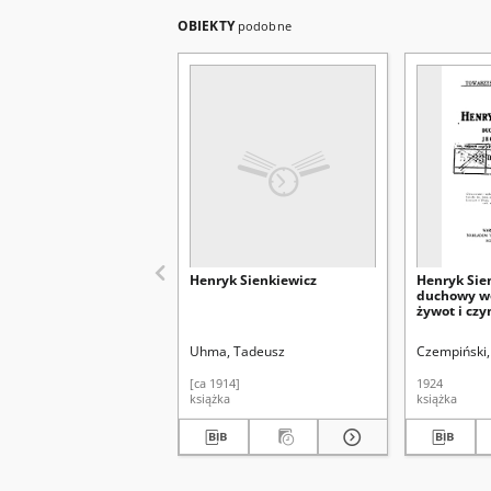
OBIEKTY
podobne
Henryk Sienkiewicz
Henryk Sien
duchowy wó
żywot i czy
Uhma, Tadeusz
Czempiński,
[ca 1914]
1924
książka
książka