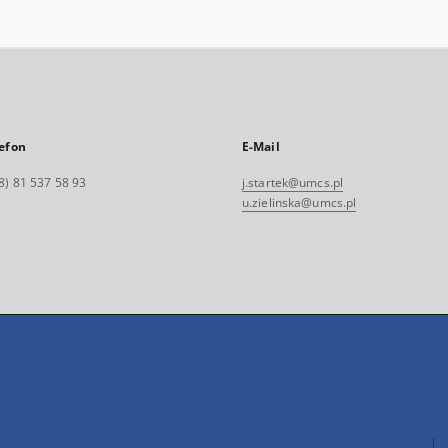
efon
E-Mail
8) 81 537 58 93
j.startek@umcs.pl
u.zielinska@umcs.pl