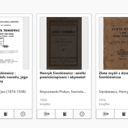
kiewicz :
Henryk Sienkiewicz : wielki
Złote myśli z dzi
dz narodu, jego
powieściopisarz i obywatel
Sienkiewicza
ny
 Jan (1874-1938)
Noyszewski-Piołun, Stanisław (1891-1941)
Sienkiewicz, Henr
1924
1916
książka
książka