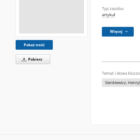
Typ zasobu:
artykuł
Więcej
Pokaż treść
Pobierz
Temat i słowa klucz
Sienkiewicz, Henry